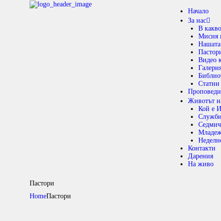
Н
Начало
За нас
В какв
З
Мисия 
Нашата
Пастор
П
Видео 
Галери
Библио
Ж
Статии
Проповеди
Животът н
Ц
Кой е И
Служб
Седмич
К
Младе
Неделн
Контакти
Д
Дарения
На живо
Н
Пастори
Home
Пастори