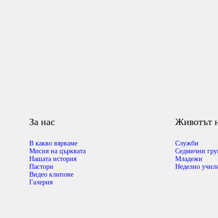
За нас
Животът н
В какво вярваме
Служби
Мисия на църквата
Седмични гру
Нашата история
Младежи
Пастори
Неделно учил
Видео клипове
Галерия