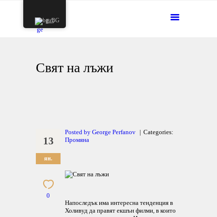
НАЧАЛО
BG
ЗА НАС
ПРОПОВЕДИ
ЖИВОТЪТ НА ЦЪРКВАТА
Свят на лъжи
КОНТАКТИ
ДАРЕНИЯ
НА ЖИВО
Posted by
George Perfanov
Categories:
13
Промяна
ян.
0
Напоследък има интересна тенденция в
Холивуд да правят екшън филми, в които