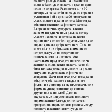
главната роля да е жена. И независимо
колко забавен да е сюжета, в края на деня
нещо не се връзва. Реалността е, че 60
килограма жена не би могла да се справи в
ръкопашен бой с дозина 90 килограмови
мъже, колкото и да ни се иска. Можем да
обвиним законите на физиката за това.
Въпреки всичко, културата, в която
живеем твърди, че няма разлика между
мъжете и жените, и че това, на което
единия пол е способен, другия може да се
справи еднакво добре като него. Това, на
което обаче не обръщаме внимание са
непредсказуеми последствия от
изопачаването на истината. Ако
настояваме пред младото поколение, че
жените са силни както мъжете, каква би
била тяхната реакция, в момент на реална
ситуация, където жена е физически
атакувана. Дали този млад мъж няма да си
обърне гърба, защото е гледал много
филми, и в училище са му втълпявали, че е
форма на дискриминация да считаш
другия пол за по-слаб? Дали не
окуражаваме или улесняваме насилието
спрямо жените благодарение на тези
прогресивни идеи, че няма разлика между
половете и жените нямат нужда от