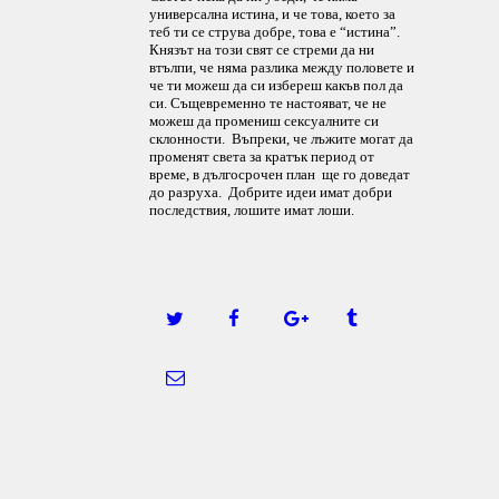
универсална истина, и че това, което за
теб ти се струва добре, това е “истина”.
Князът на този свят се стреми да ни
втълпи, че няма разлика между половете и
че ти можеш да си избереш какъв пол да
си. Същевременно те настояват, че не
можеш да промениш сексуалните си
склонности. Въпреки, че лъжите могат да
променят света за кратък период от
време, в дългосрочен план ще го доведат
до разруха. Добрите идеи имат добри
последствия, лошите имат лоши.