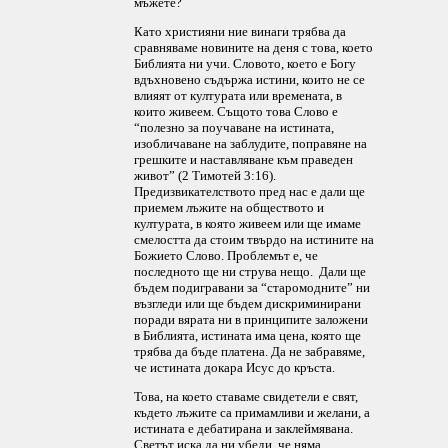
мъжете?
Като християни ние винаги трябва да
сравняваме новините на деня с това, което
Библията ни учи. Словото, което е Богу
вдъхновено съдържа истини, които не се
влияят от културата или времената, в
които живеем. Същото това Слово е
“полезно за поучаване на истината,
изобличаване на заблудите, поправяне на
грешките и наставляване към праведен
живот” (2 Тимотей 3:16).
Предизвикателството пред нас е дали ще
приемем лъжите на обществото и
културата, в която живеем или ще имаме
смелостта да стоим твърдо на истините на
Божието Слово. Проблемът е, че
последното ще ни струва нещо. Дали ще
бъдем подигравани за “старомодните” ни
възгледи или ще бъдем дискриминирани
поради вярата ни в принципите заложени
в Библията, истината има цена, която ще
трябва да бъде платена. Да не забравяме,
че истината докара Исус до кръста.
Това, на което ставаме свидетели е свят,
където лъжите са примамливи и желани, а
истината е дебатирана и заклеймявана.
Светът иска да ни убеди, че няма