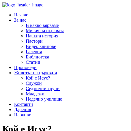
Начало
За нас
В какво вярваме
Мисия на църквата
Нашата история
Пастори
Видео клипове
Галерия
Библиотека
Статии
Проповеди
Животът на църквата
Кой е Исус?
Служби
Седмични групи
Младежи
Неделно училище
Контакти
Дарения
На живо
Кой е Исус?