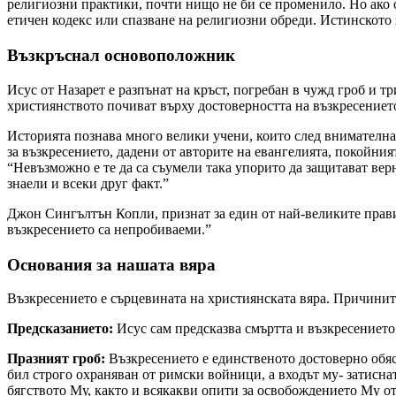
религиозни практики, почти нищо не би се променило. Но ако 
етичен кодекс или спазване на религиозни обреди. Истинското 
Възкръснал основоположник
Исус от Назарет е разпънат на кръст, погребан в чужд гроб и т
християнството почиват върху достоверността на възкресението
Историята познава много велики учени, които след внимателна п
за възкресението, дадени от авторите на евангелията, покойн
“Невъзможно е те да са съумели така упорито да защитават верно
знаели и всеки друг факт.”
Джон Сингълтън Копли, признат за един от най-великите правист
възкресението са непробиваеми.”
Основания за нашата вяра
Възкресението е сърцевината на християнската вяра. Причините, 
Предсказанието:
Исус сам предсказва смъртта и възкресението С
Празният гроб:
Възкресението е единственото достоверно обясн
бил строго охраняван от римски войници, а входът му- затиснат
бягството Му, както и всякакви опити за освобождението Му о