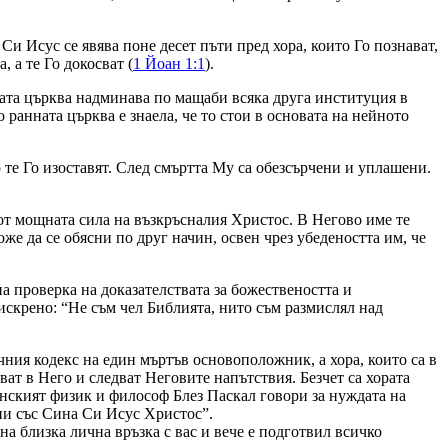
и Исус се явява поне десет пъти пред хора, които Го познават,
 а те Го докосват (
1 Йоан 1:1
).
ата църква надминава по мащаби всяка друга институция в
о ранната църква е знаела, че то стои в основата на нейното
те Го изоставят. След смъртта Му са обезсърчени и уплашени.
от мощната сила на възкръсналия Христос. В Негово име те
же да се обясни по друг начин, освен чрез убедеността им, че
а проверка на доказателствата за божествеността и
 искрено: “Не съм чел Библията, нито съм размислял над
чния кодекс на един мъртъв основоположник, а хора, които са в
ват в Него и следват Неговите напътствия. Безчет са хората
ренският физик и философ Блез Паскал говори за нуждата на
лни със Сина Си Исус Христос”.
а близка лична връзка с вас и вече е подготвил всичко