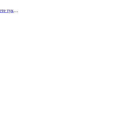
те тук
…