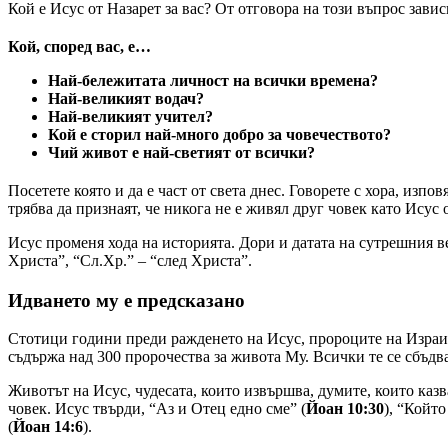
Кой е Исус от Назарет за вас? От отговора на този въпрос завис
Кой, според вас, е…
Най-бележитата личност на всички времена?
Най-великият водач?
Най-великият учител?
Кой е сторил най-много добро за човечеството?
Чий живот е най-светият от всички?
Посетете която и да е част от света днес. Говорете с хора, изп
трябва да признаят, че никога не е живял друг човек като Исус
Исус променя хода на историята. Дори и датата на сутрешния ве
Христа”, “Сл.Хр.” – “след Христа”.
Идването му е предсказано
Стотици години преди ражденето на Исус, пророците на Израил
съдържа над 300 пророчества за живота Му. Всички те се сбъдв
Животът на Исус, чудесата, които извършва, думите, които казв
човек. Исус твърди, “Аз и Отец едно сме” (
Йоан 10:30
), “Който
(
Йоан 14:6
).