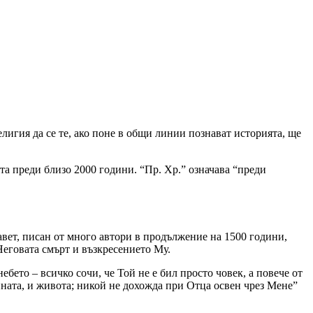
религия да се те, ако поне в общи линии познават историята, ще
ята преди близо 2000 години. “Пр. Хр.” означава “преди
вет, писан от много автори в продължение на 1500 години,
Неговата смърт и възкресението Му.
бето – всичко сочи, че Той не е бил просто човек, а повече от
тината, и живота; никой не дохожда при Отца освен чрез Мене”