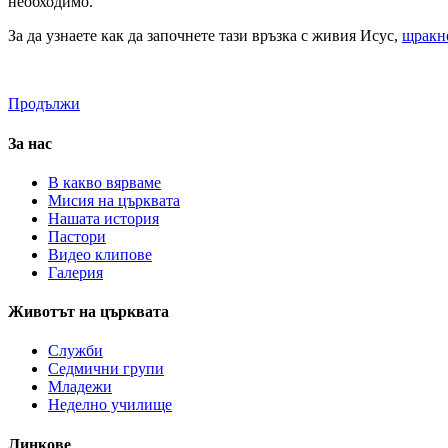
необходимо.
За да узнаете как да започнeте тази връзка с живия Исус,
щракне
Продължи
За нас
В какво вярваме
Мисия на църквата
Нашата история
Пастори
Видео клипове
Галерия
Животът на църквата
Служби
Седмични групи
Младежи
Неделно училище
Линкове