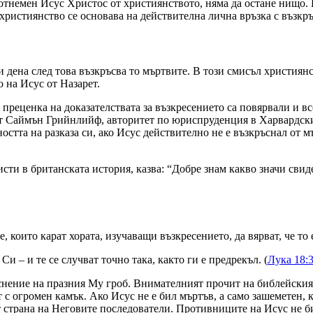
отнемен Исус Христос от християнството, няма да остане нищо.
християнство се основава на действителна лична връзка с възкр
ри дена след това възкръсва то мъртвите. В този смисъл христия
 на Исус от Назарет.
реценка на доказателствата за възкресението са повярвали и все
ият Саймън Грийнлийф, авторитет по юриспруденция в Харвардск
стта на разказа си, ако Исус действително не е възкръснал от мър
и в британската история, казва: “Добре знам какво значи свидет
които карат хората, изучаващи възкресението, да вярват, че то е
и – и те се случват точно така, както ги е предрекъл. (
Лука 18:
ение на празния Му гроб. Внимателният прочит на библейския ра
 с огромен камък. Ако Исус не е бил мъртъв, а само зашеметен, к
т страна на Неговите последователи. Противниците на Исус не б