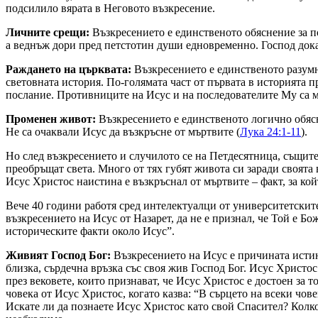
подсилило вярата в Неговото възкресение.
Личните срещи:
Възкресението е единственото обяснение за п
а веднъж дори пред петстотин души едновременно. Господ доказв
Раждането на църквата:
Възкресението е единственото разумн
световната история. По-голямата част от първата в историята п
послание. Противниците на Исус и на последователите Му са мо
Променен живот:
Възкресението е единственото логично обясн
Не са очаквали Исус да възкръсне от мъртвите (
Лука 24:1-11
).
Но след възкресението и случилото се на Петдесятница, същит
преобръщат света. Много от тях губят живота си заради своята 
Исус Христос наистина е възкръснал от мъртвите – факт, за кой
Вече 40 години работя сред интелектуалци от университетските
възкресението на Исус от Назарет, да не е признал, че Той е Б
историческите факти около Исус”.
Живият Господ Бог:
Възкресението на Исус е причината истинс
близка, сърдечна връзка със своя жив Господ Бог. Исус Христос
през вековете, които признават, че Исус Христос е достоен за
човека от Исус Христос, когато казва: “В сърцето на всеки чов
Искате ли да познаете Исус Христос като свой Спасител? Колко