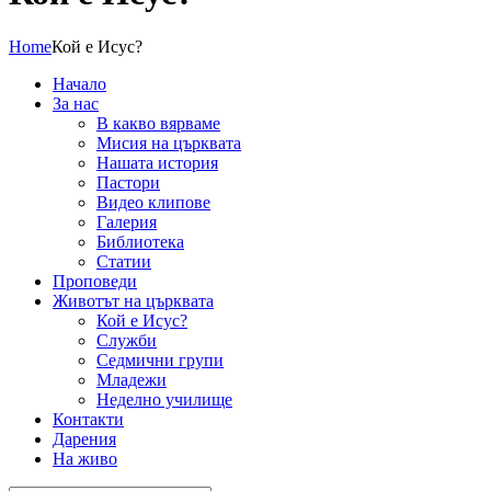
Home
Кой е Исус?
Начало
За нас
В какво вярваме
Мисия на църквата
Нашата история
Пастори
Видео клипове
Галерия
Библиотека
Статии
Проповеди
Животът на църквата
Кой е Исус?
Служби
Седмични групи
Младежи
Неделно училище
Контакти
Дарения
На живо