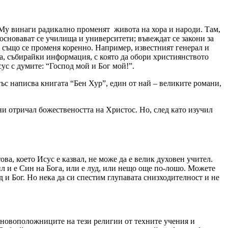
о Му винаги радикално променят живота на хора и народи. Там,
 основават се училища и университети; въвеждат се закони за
а също се променя коренно. Например, известният генерал и
а, събирайки информация, с която да обори християнството
сус с думите: “Господ мой и Бог мой!”.
с написва книгата “Бен Хур”, един от най – великите романи,
ни отричал божествеността на Христос. Но, след като изучил
ва, което Исус е казвал, не може да е велик духовен учител.
 бил и е Син на Бога, или е луд, или нещо още по-лошо. Можете
од и Бог. Но нека да си спестим глупавата снизходителност и не
сновоположниците на тези религии от техните учения и