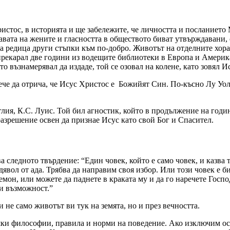
ристос, в историята и ще забележите, че личността и посланиет
равата на жените и гласността в обществото биват утвърждавани,
ва редица други стъпки към по-добро. Животът на отделните хор
 прекарал две години из водещите библиотеки в Европа и Америк
о възнамерявал да издаде, той се озовал на колене, като зовял И
че да отрича, че Исус Христос е Божийят Син. По-късно Лу Уолъ
лия, К.С. Луис. Той бил агностик, който в продължение на годи
разрешение освен да признае Исус като свой Бог и Спасител.
следното твърдение: “Един човек, който е само човек, и казва то
т дявол от ада. Трябва да направим своя избор. Или този човек е
демон, или можете да паднете в краката му и да го наречете Госп
зи възможност.”
и не само животът ви тук на земята, но и през вечността.
ешки философии, правила и норми на поведение. Ако изключим о