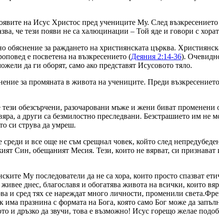
оявите на Исус Христос пред учениците Му. След възкресението С
а, че тези появи не са халюцинации – Той яде и говори с хората,
о обяснение за раждането на християнската църква. Християнск
роповед е посветена на възкресението (
Деяния 2:14-36
). Очевидн
жели да ги оборят, само ако представят Исусовото тяло.
ение за промяната в живота на учениците. Преди възкресението 
е тези обезсърчени, разочаровани мъже и жени биват променени 
вяра, а други са безмилостно преследвани. Безстрашието им не мо
то си струва да умреш.
 среди и все още не съм срещнал човек, който след непредубеден
ожият Син, обещаният Месия. Тези, които не вярват, си признават
ките Му последователи да не са хора, които просто спазват ети
 живее днес, благославя и обогатява живота на всички, които вяр
 това и сред тях се нареждат много личности, променили света.Ф
ек има празнина с формата на Бога, която само Бог може да запъ
то и дръзко да звучи, това е възможно! Исус горещо желае подобн