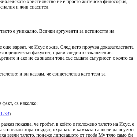
 Библейското християнство не е просто житейска философия,
ъсналия и жив спасител.
нството е уникално. Всички аргументи за истиността на
 още вярват, че Исус е жив. След като проучва доказателствата
ия юридически факултет, прави следното заключение:
твите и ако не са знаели това със същата съгурност, с която са
елство; и ви казвам, че свидетелства като тези за
 факт, са няколко:
31-33
)
зказ показва, че гробът, в който е положено тялото на Исус, е
акто някои хора твърдят, охраната и камъкът са щели да осуетят
иха взели тялото, понеже липсващото от гроба Му тяло само би