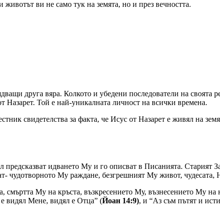
и животът ви не само тук на земята, но и през вечността.
овядващи друга вяра. Колкото и убедени последователи на своята 
 от Назарет. Той е най-уникалната личност на всички времена.
стник свидетелства за факта, че Исус от Назарет е живял на зем
 предсказват идването Му и го описват в Писанията. Старият За
ат- чудотворното Му раждане, безгрешният Му живот, чудесата, 
а, смъртта Му на кръста, възкресението Му, възнесението Му на не
 е видял Мене, видял е Отца” (
Йоан 14:9)
, и “Аз съм пътят и ис